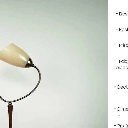
- Des
- Res
- Piè
- Fab
pièce
- Élec
- Dim
H:
- Prix
(