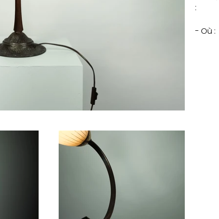
:
- Où :