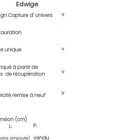
Edwige
v
ign Capture d' Univers
tauration
v
ce unique
riqué à partir de
v
s de récupération
v
tricité remise à neuf
ension (cm)
P:
L:
vendu
sans ampoule)