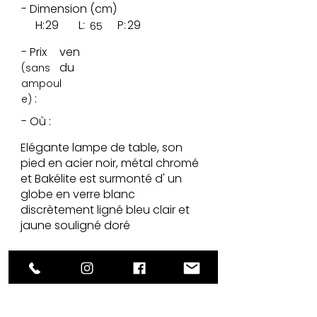
- Dimension (cm)
H:
29
L:
P:
29
65
- Prix
ven
du
(sans
ampoul
:
e)
- Où :
Elégante lampe de table, son
pied en acier noir, métal chromé
et Bakélite est surmonté d' un
globe en verre blanc
discrètement ligné bleu clair et
jaune souligné doré