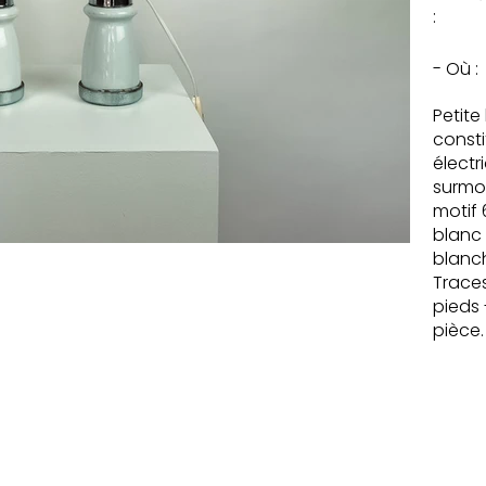
:
- Où :
Petit
consti
électr
surmo
motif 
blanc 
blanc
Traces
pieds -
pièce.