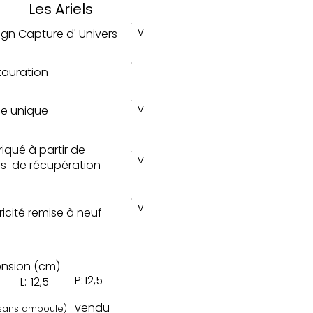
Les Ariels
v
ign Capture d' Univers
tauration
v
ce unique
riqué à partir de
v
s de récupération
v
tricité remise à neuf
ension (cm)
P:
12,5
L:
12,5
vendu
sans ampoule)