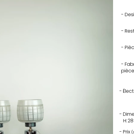
- Des
- Res
- Piè
- Fab
pièce
- Élec
- Dim
H:
28
- Prix
(