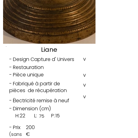
Liane
v
- Design Capture d' Univers
- Restauration
- Pièce unique
v
- Fabriqué à partir de
v
pièces de récupération
v
- Électricité remise à neuf
- Dimension (cm)
H:
22
L:
P:
15
75
- Prix
200
€
(sans