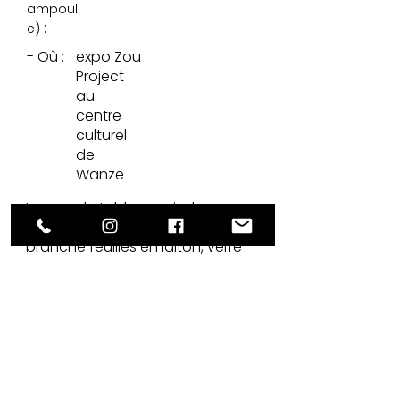
ampoul
:
e)
- Où :
expo Zou
Project
au
centre
culturel
de
Wanze
Lampe de table sur pied en
laiton et bobine en bois ,
branche feuilles en laiton, verre
couleur crème avec décorations
dorées