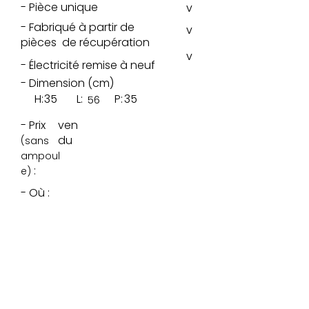
- Pièce unique
v
- Fabriqué à partir de
v
pièces de récupération
v
- Électricité remise à neuf
- Dimension (cm)
H:
35
L:
P:
35
56
- Prix
ven
du
(sans
ampoul
:
e)
- Où :