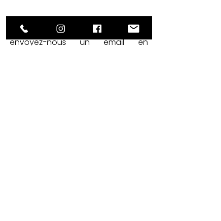
Livraison
chez vous
envoyez-nous un email en
précisant votre adresse et le
lumiaire qui vous intéresse.
Nous vous enverrons les modalités
d' envoi.
Réparation
de
vos anciens
luminaires
Pour plus d'infos, envoyez-nous un
email avec quelques photos de votre
lampe en détresse.