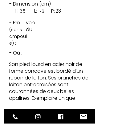
- Dimension (cm)
H:
35
L:
P:
23
76
- Prix
ven
du
(sans
ampoul
:
e)
- Où :
Son pied lourd en acier noir de
forme concave est bordé d'un
ruban de laiton. Ses branches de
laiton entrecroisées sont
couronnées de deux belles
opalines. Exemplaire unique