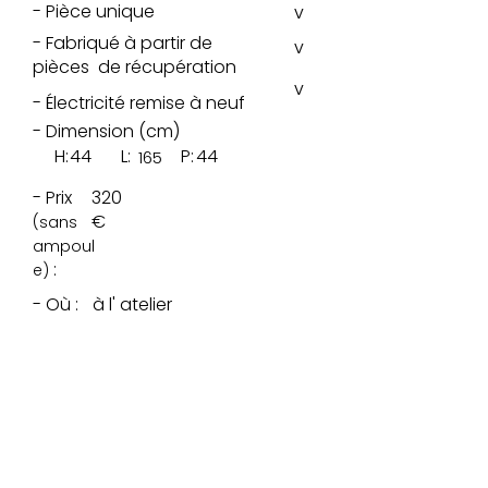
- Pièce unique
v
- Fabriqué à partir de
v
pièces de récupération
v
- Électricité remise à neuf
- Dimension (cm)
H:
44
L:
P:
44
165
- Prix
320
€
(sans
ampoul
:
e)
- Où :
à l' atelier