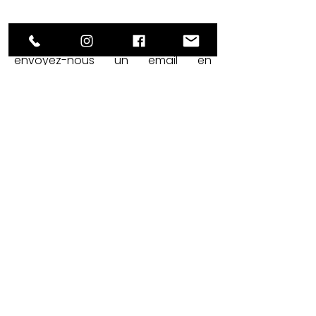
Livraison
chez vous
envoyez-nous un email en
précisant votre adresse et le
lumiaire qui vous intéresse.
Nous vous enverrons les modalités
d' envoi.
Réparation
de
vos anciens
luminaires
Pour plus d'infos, envoyez-nous un
email avec quelques photos de votre
lampe en détresse.