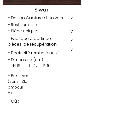
Siwar
v
- Design Capture d' Univers
- Restauration
- Pièce unique
v
- Fabriqué à partir de
v
pièces de récupération
v
- Électricité remise à neuf
- Dimension (cm)
H:
16
L:
P:
16
37
- Prix
ven
du
(sans
ampoul
:
e)
- Où :