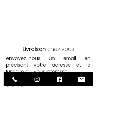
Livraison
chez vous
envoyez-nous un email en
précisant votre adresse et le
lumiaire qui vous intéresse.
Nous vous enverrons les modalités
d' envoi.
Réparation
de
vos anciens
luminaires
Pour plus d'infos, envoyez-nous un